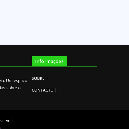
Informações
SOBRE
|
reia. Um espaço
ias sobre o
CONTACTO
|
reserved.
ess
.